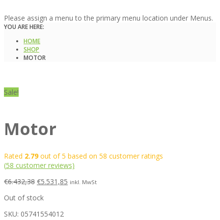
Please assign a menu to the primary menu location under Menus.
YOU ARE HERE:
HOME
SHOP
MOTOR
Sale!
Motor
Rated
2.79
out of 5 based on
58
customer ratings
(
58
customer reviews)
€
6.432,38
€
5.531,85
inkl. MwSt
Out of stock
SKU:
05741554012