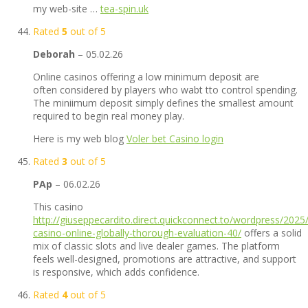
my web-site …
tea-spin.uk
Rated
5
out of 5
Deborah
–
05.02.26
Online casinos offering a low minimum deposit are
often considered by players who wabt tto control spending.
The miniimum deposit simply defines the smallest amount
required to begin real money play.
Here is my web blog
Voler bet Casino login
Rated
3
out of 5
PAp
–
06.02.26
This casino
http://giuseppecardito.direct.quickconnect.to/wordpress/2025
casino-online-globally-thorough-evaluation-40/
offers a solid
mix of classic slots and live dealer games. The platform
feels well-designed, promotions are attractive, and support
is responsive, which adds confidence.
Rated
4
out of 5