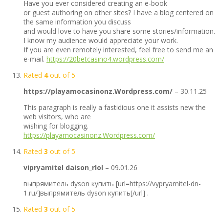
Have you ever considered creating an e-book
or guest authoring on other sites? I have a blog centered on
the same information you discuss
and would love to have you share some stories/information.
I know my audience would appreciate your work.
If you are even remotely interested, feel free to send me an
e-mail.
https://20betcasino4.wordpress.com/
Rated
4
out of 5
https://playamocasinonz.Wordpress.com/
–
30.11.25
This paragraph is really a fastidious one it assists new the
web visitors, who are
wishing for blogging.
https://playamocasinonz.Wordpress.com/
Rated
3
out of 5
vipryamitel daison_rlol
–
09.01.26
выпрямитель dyson купить [url=https://vypryamitel-dn-
1.ru/]выпрямитель dyson купить[/url] .
Rated
3
out of 5