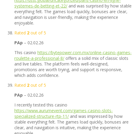
https://dsst.global/uncategorized/paris-casino-en-ligne-
systemes-de-betting-et-22/
and was surprised by how stable
everything felt. The games load quickly, bonuses are clear,
and navigation is user-friendly, making the experience
enjoyable.
Rated
2
out of 5
PAp
–
02.02.26
This casino
https://bytepower.com.mx/online-casino-games-
roulette-a-professional-8/
offers a solid mix of classic slots
and live tables. The platform feels well-designed,
promotions are worth trying, and support is responsive,
which adds confidence.
Rated
2
out of 5
PAp
–
02.02.26
I recently tested this casino
https://www.aurumevent.com/games-casino-slots-
specialized-structure-rtp-11/
and was impressed by how
stable everything felt. The games load quickly, bonuses are
clear, and navigation is intuitive, making the experience
enjoyable.