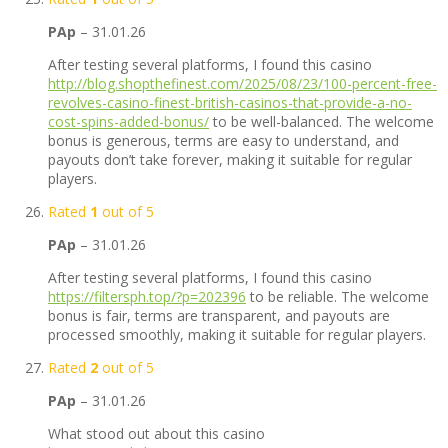
PAp
–
31.01.26
After testing several platforms, I found this casino
http://blog.shopthefinest.com/2025/08/23/100-percent-free-
revolves-casino-finest-british-casinos-that-provide-a-no-
cost-spins-added-bonus/
to be well-balanced. The welcome
bonus is generous, terms are easy to understand, and
payouts don’t take forever, making it suitable for regular
players.
Rated
1
out of 5
PAp
–
31.01.26
After testing several platforms, I found this casino
https://filtersph.top/?p=202396
to be reliable. The welcome
bonus is fair, terms are transparent, and payouts are
processed smoothly, making it suitable for regular players.
Rated
2
out of 5
PAp
–
31.01.26
What stood out about this casino