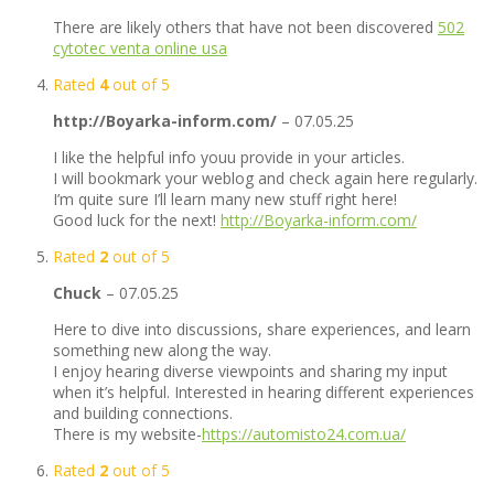
There are likely others that have not been discovered
502
cytotec venta online usa
Rated
4
out of 5
http://Boyarka-inform.com/
–
07.05.25
I like the helpful info youu provide in your articles.
I will bookmark your weblog and check again here regularly.
I’m quite sure I’ll learn many new stuff right here!
Good luck for the next!
http://Boyarka-inform.com/
Rated
2
out of 5
Chuck
–
07.05.25
Here to dive into discussions, share experiences, and learn
something new along the way.
I enjoy hearing diverse viewpoints and sharing my input
when it’s helpful. Interested in hearing different experiences
and building connections.
There is my website-
https://automisto24.com.ua/
Rated
2
out of 5