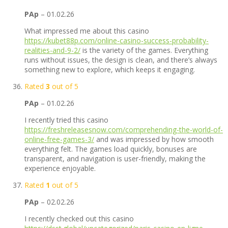
PAp
–
01.02.26
What impressed me about this casino
https://kubet88p.com/online-casino-success-probability-
realities-and-9-2/
is the variety of the games. Everything
runs without issues, the design is clean, and there’s always
something new to explore, which keeps it engaging.
Rated
3
out of 5
PAp
–
01.02.26
I recently tried this casino
https://freshreleasesnow.com/comprehending-the-world-of-
online-free-games-3/
and was impressed by how smooth
everything felt. The games load quickly, bonuses are
transparent, and navigation is user-friendly, making the
experience enjoyable.
Rated
1
out of 5
PAp
–
02.02.26
I recently checked out this casino