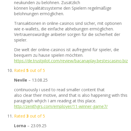
neukunden zu belohnen. Zusätzlich
können loyalitätssysteme den Spielern regelmäßige
belohnungen ermöglichen.
Transaktionen in online-casinos sind sicher, mit optionen
wie e-wallets, die einfache abhebungen ermöglichen.
Vertrauenswürdige anbieter sorgen für die sicherheit der
spieler.
Die welt der online-casinos ist aufregend für spieler, die
beequem zu hause spielen möchten.
https://de.trustpilot.com/review/bacanaplay.bestescasino.biz
Rated
5
out of 5
Nevile
–
13.08.25
continuously i used to read smaller content that
also clear their motive, annd that is also happening with this
paragraph whjich I am reading at this place.
http://zenithgrs.com/employer/11-winner-game7/
Rated
3
out of 5
Lorna
–
23.09.25