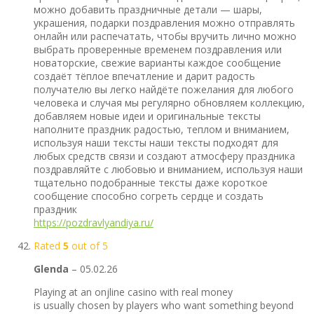
можно добавить праздничные детали — шары,
украшения, подарки поздравления можно отправлять
онлайн или распечатать, чтобы вручить лично можно
выбрать проверенные временем поздравления или
новаторские, свежие варианты каждое сообщение
создаёт тёплое впечатление и дарит радость
получателю вы легко найдёте пожелания для любого
человека и случая мы регулярно обновляем коллекцию,
добавляем новые идеи и оригинальные тексты
наполните праздник радостью, теплом и вниманием,
используя наши тексты наши тексты подходят для
любых средств связи и создают атмосферу праздника
поздравляйте с любовью и вниманием, используя наши
тщательно подобранные тексты даже короткое
сообщение способно согреть сердце и создать
праздник
https://pozdravlyandiya.ru/
Rated
5
out of 5
Glenda
–
05.02.26
Playing at an onjline casino with real money
is usually chosen by players who want something beyond