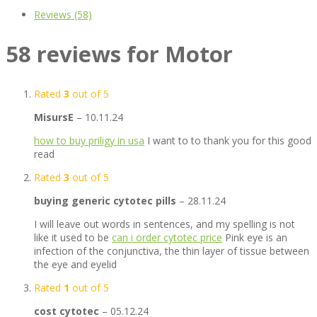
Reviews (58)
58 reviews for
Motor
Rated
3
out of 5
MisursE
–
10.11.24
how to buy priligy in usa
I want to to thank you for this good
read
Rated
3
out of 5
buying generic cytotec pills
–
28.11.24
I will leave out words in sentences, and my spelling is not
like it used to be
can i order cytotec price
Pink eye is an
infection of the conjunctiva, the thin layer of tissue between
the eye and eyelid
Rated
1
out of 5
cost cytotec
–
05.12.24