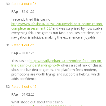
Rated
3
out of 5
PAp
–
31.01.26
I recently tried this casino
https://www.life4lab.it/2025/12/04/world-best-online-casino-
complete-assessment-63/
and was surprised by how stable
everything felt. The games run fast, bonuses are clear, and
navigation is intuitive, making the experience enjoyable.
Rated
1
out of 5
PAp
–
01.02.26
This casino
https://pearllynnbanks.com/online-free-spin-on-
line-casino-understanding-no-9/
offers a solid mix of classic
slots and live dealer games. The platform feels modern,
promotions are worth trying, and support is helpful, which
adds confidence.
Rated
4
out of 5
PAp
–
01.02.26
What stood out about this casino