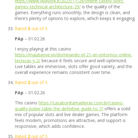
https://www.villayork.it/2025/11/26/online-casino-slots-
games-technical-architecture-29/
is the quality of the
games. Everything runs smoothly, the design is clean, and
there’s plenty of options to explore, which keeps it engaging.
Rated
3
out of 5
PAp
–
01.02.26
I enjoy playing at this casino
https://maubanve.vn/dominando-el-21-en-entornos-online-
tecnicas-y-2/
because it feels secure and well-optimized.
Live tables are immersive, slots offer good variety, and the
overall experience remains consistent over time.
Rated
2
out of 5
PAp
–
01.02.26
This casino
https://casabonitamadeiras.com.br/casino-
quality-poker-table-the-definitive-guide-to-7/
offers a solid
mix of popular slots and live dealer games. The platform
feels modern, promotions are attractive, and support is
responsive, which adds confidence.
Rated
2
out of 5