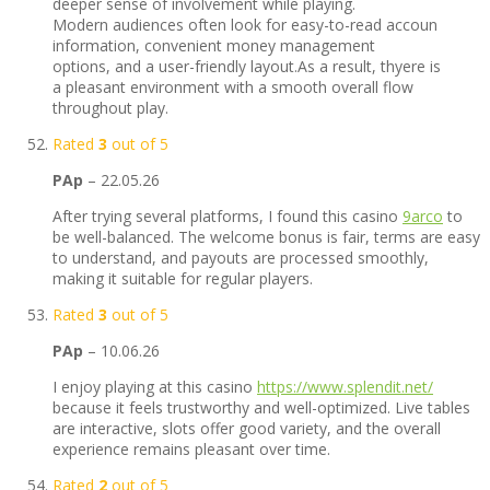
deeper sense of involvement while playing.
Modern audiences often look for easy-to-read accoun
information, convenient money management
options, and a user-friendly layout.As a result, thyere is
a pleasant environment with a smooth overall flow
throughout play.
Rated
3
out of 5
PAp
–
22.05.26
After trying several platforms, I found this casino
9arco
to
be well-balanced. The welcome bonus is fair, terms are easy
to understand, and payouts are processed smoothly,
making it suitable for regular players.
Rated
3
out of 5
PAp
–
10.06.26
I enjoy playing at this casino
https://www.splendit.net/
because it feels trustworthy and well-optimized. Live tables
are interactive, slots offer good variety, and the overall
experience remains pleasant over time.
Rated
2
out of 5