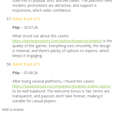
solid mix of popular slots and live tables. The platform feels
modern, promotions are attractive, and support is
responsive, which adds confidence.
Rated
1
out of 5
PAp
–
20.07.26
What stood out about this casino
https://extractproperty.com/author/lonwinchcombe3/
is the
quality of the games. Everything runs smoothly, the design
is minimal, and there’s plenty of options to explore, which
keeps it engaging.
Rated
1
out of 5
PAp
–
05.08.26
After trying several platforms, I found this casino
https://jobsineuropa.ro/companies/greatwin-online-casino/
to be well-balanced. The welcome bonus is fair, terms are
transparent, and payouts don’t take forever, making it
suitable for casual players.
Add a review