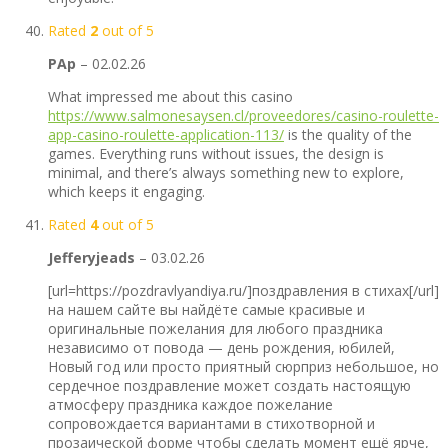
Rated
2
out of 5
PAp
–
02.02.26
What impressed me about this casino
https://www.salmonesaysen.cl/proveedores/casino-roulette-
app-casino-roulette-application-113/
is the quality of the
games. Everything runs without issues, the design is
minimal, and there’s always something new to explore,
which keeps it engaging.
Rated
4
out of 5
Jefferyjeads
–
03.02.26
[url=https://pozdravlyandiya.ru/]поздравления в стихах[/url]
на нашем сайте вы найдёте самые красивые и
оригинальные пожелания для любого праздника
независимо от повода — день рождения, юбилей,
Новый год или просто приятный сюрприз небольшое, но
сердечное поздравление может создать настоящую
атмосферу праздника каждое пожелание
сопровождается вариантами в стихотворной и
прозаической форме чтобы сделать момент ещё ярче,