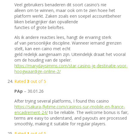
Veel gebruikers benaderen dit soort casino’s nie
alleen om te winnen, maar ook om te zien hoee het
platform werkt. Zaken zoals een soepel accountbeheer
liiken belangrijker dan opvallende
functies of grote beloftes.
Als ik andere reacties lees, hangt de ervaring sterk
af van persoonlijke discipline. Wanneer iemand grenzen
stelt, kan een caino met echt
geld redelijk aangenaam zijn. Uiteindelijk draait het vooral
om de houding van de speler.
https://marydaysimms.com/star-casino-je-destinatie-voor-
hoogwaardige-online-2/
Rated
3
out of 5
PAp
–
30.01.26
After trying several platforms, I found this casino
https://sakura-flytime.com/casinos-sur-mobile-en-france-
encadrement-24/
to be reliable. The welcome bonus is fair,
terms are easy to understand, and payouts are processed
smoothly, making it suitable for regular players.
Rated
1
out of 5