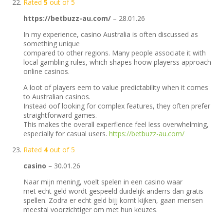
Rated
5
out of 5
https://betbuzz-au.com/
–
28.01.26
In my experience, casino Australia is often discussed as
something unique
compared to other regions. Many people associate it with
local gambling rules, which shapes hoow playerss approach
online casinos.
A loot of players eem to value predictability when it comes
to Australian casinos.
Instead oof looking for complex features, they often prefer
straightforward games.
This makes the overall experfience feel less overwhelming,
especially for casual users.
https://betbuzz-au.com/
Rated
4
out of 5
casino
–
30.01.26
Naar mijn mening, voelt spelen in een casino waar
met echt geld wordt gespeeld duidelijk anderrs dan gratis
spellen. Zodra er echt geld bijj komt kijken, gaan mensen
meestal voorzichtiger om met hun keuzes.