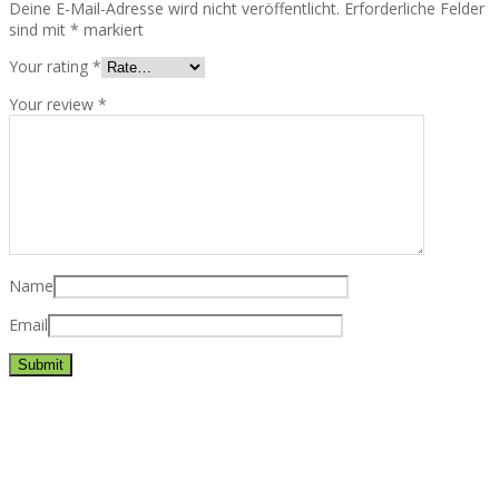
Deine E-Mail-Adresse wird nicht veröffentlicht.
Erforderliche Felder
sind mit
*
markiert
Your rating
*
Your review
*
Name
Email
Best rated business multipurpose WordPress theme at