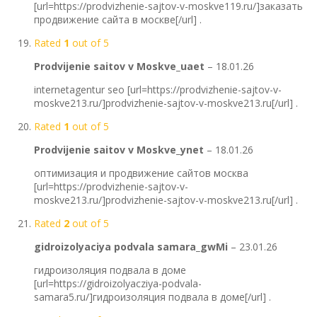
[url=https://prodvizhenie-sajtov-v-moskve119.ru/]заказать
продвижение сайта в москве[/url] .
Rated
1
out of 5
Prodvijenie saitov v Moskve_uaet
–
18.01.26
internetagentur seo [url=https://prodvizhenie-sajtov-v-
moskve213.ru/]prodvizhenie-sajtov-v-moskve213.ru[/url] .
Rated
1
out of 5
Prodvijenie saitov v Moskve_ynet
–
18.01.26
оптимизация и продвижение сайтов москва
[url=https://prodvizhenie-sajtov-v-
moskve213.ru/]prodvizhenie-sajtov-v-moskve213.ru[/url] .
Rated
2
out of 5
gidroizolyaciya podvala samara_gwMi
–
23.01.26
гидроизоляция подвала в домe
[url=https://gidroizolyacziya-podvala-
samara5.ru/]гидроизоляция подвала в домe[/url] .