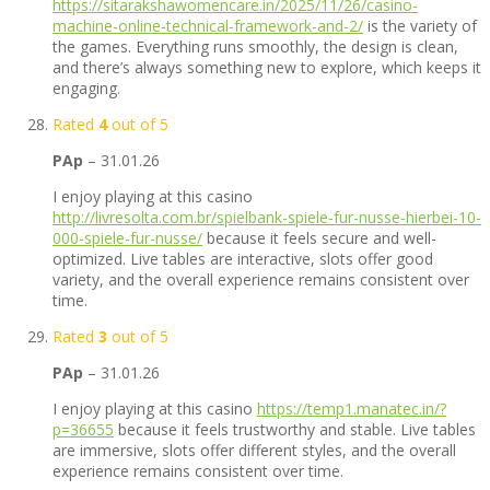
https://sitarakshawomencare.in/2025/11/26/casino-
machine-online-technical-framework-and-2/
is the variety of
the games. Everything runs smoothly, the design is clean,
and there’s always something new to explore, which keeps it
engaging.
Rated
4
out of 5
PAp
–
31.01.26
I enjoy playing at this casino
http://livresolta.com.br/spielbank-spiele-fur-nusse-hierbei-10-
000-spiele-fur-nusse/
because it feels secure and well-
optimized. Live tables are interactive, slots offer good
variety, and the overall experience remains consistent over
time.
Rated
3
out of 5
PAp
–
31.01.26
I enjoy playing at this casino
https://temp1.manatec.in/?
p=36655
because it feels trustworthy and stable. Live tables
are immersive, slots offer different styles, and the overall
experience remains consistent over time.