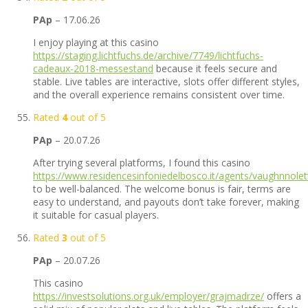
PAp
–
17.06.26
I enjoy playing at this casino
https://staging.lichtfuchs.de/archive/7749/lichtfuchs-
cadeaux-2018-messestand
because it feels secure and
stable. Live tables are interactive, slots offer different styles,
and the overall experience remains consistent over time.
Rated
4
out of 5
PAp
–
20.07.26
After trying several platforms, I found this casino
https://www.residencesinfoniedelbosco.it/agents/vaughnnolet
to be well-balanced. The welcome bonus is fair, terms are
easy to understand, and payouts don’t take forever, making
it suitable for casual players.
Rated
3
out of 5
PAp
–
20.07.26
This casino
https://investsolutions.org.uk/employer/grajmadrze/
offers a