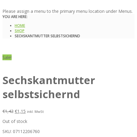
Please assign a menu to the primary menu location under Menus.
YOU ARE HERE:
HOME
SHOP
SECHSKANTMUTTER SELBSTSICHERND
Sale!
Sechskantmutter
selbstsichernd
€
1,42
€
1,15
inkl. MwSt
Out of stock
SKU:
07112206760