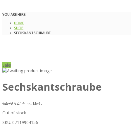
YOU ARE HERE:
HOME
SHOP
SECHSKANTSCHRAUBE
Sale!
Sechskantschraube
€
2,78
€
2,14
inkl. MwSt
Out of stock
SKU:
07119904156