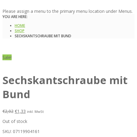
Please assign a menu to the primary menu location under Menus.
YOU ARE HERE:
HOME
SHOP
SECHSKANTSCHRAUBE MIT BUND
Sale!
Sechskantschraube mit
Bund
€
2,02
€
1,33
inkl. MwSt
Out of stock
SKU:
07119904161