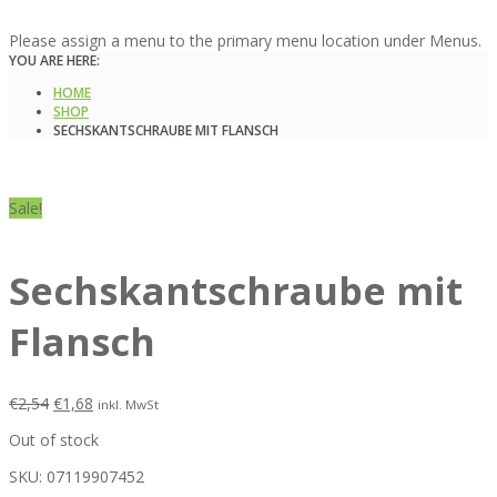
Please assign a menu to the primary menu location under Menus.
YOU ARE HERE:
HOME
SHOP
SECHSKANTSCHRAUBE MIT FLANSCH
Sale!
Sechskantschraube mit
Flansch
€
2,54
€
1,68
inkl. MwSt
Out of stock
SKU:
07119907452