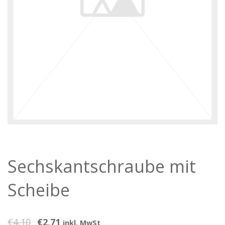
Sechskantschraube mit
Scheibe
€
4,10
€
2,71
inkl. MwSt