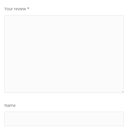
1
2
3
4
5
Your review
*
Name