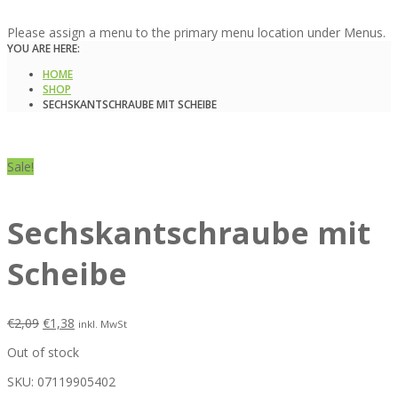
Please assign a menu to the primary menu location under Menus.
YOU ARE HERE:
HOME
SHOP
SECHSKANTSCHRAUBE MIT SCHEIBE
Sale!
Sechskantschraube mit
Scheibe
€
2,09
€
1,38
inkl. MwSt
Out of stock
SKU:
07119905402