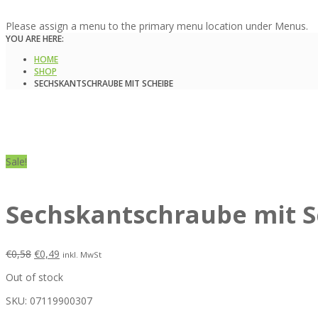
Please assign a menu to the primary menu location under Menus.
YOU ARE HERE:
HOME
SHOP
SECHSKANTSCHRAUBE MIT SCHEIBE
Sale!
Sechskantschraube mit S
€
0,58
€
0,49
inkl. MwSt
Out of stock
SKU:
07119900307