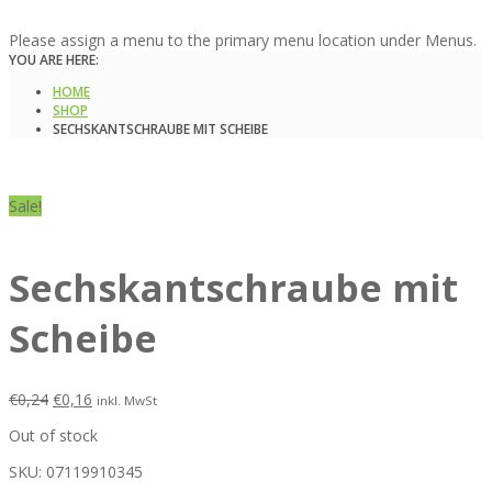
Please assign a menu to the primary menu location under Menus.
YOU ARE HERE:
HOME
SHOP
SECHSKANTSCHRAUBE MIT SCHEIBE
Sale!
Sechskantschraube mit
Scheibe
€
0,24
€
0,16
inkl. MwSt
Out of stock
SKU:
07119910345