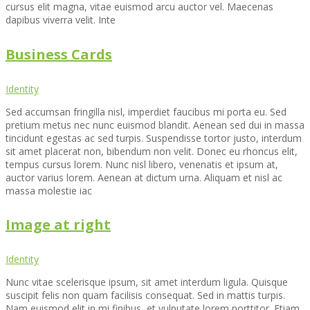
cursus elit magna, vitae euismod arcu auctor vel. Maecenas
dapibus viverra velit. Inte
Business Cards
Identity
Sed accumsan fringilla nisl, imperdiet faucibus mi porta eu. Sed
pretium metus nec nunc euismod blandit. Aenean sed dui in massa
tincidunt egestas ac sed turpis. Suspendisse tortor justo, interdum
sit amet placerat non, bibendum non velit. Donec eu rhoncus elit,
tempus cursus lorem. Nunc nisl libero, venenatis et ipsum at,
auctor varius lorem. Aenean at dictum urna. Aliquam et nisl ac
massa molestie iac
Image at right
Identity
Nunc vitae scelerisque ipsum, sit amet interdum ligula. Quisque
suscipit felis non quam facilisis consequat. Sed in mattis turpis.
Nam euismod elit in mi finibus, et vulputate lorem porttitor. Etiam