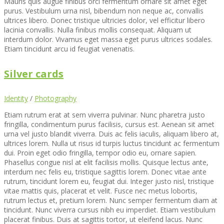
Mauris quis augue finibus orci fermentum ornare sit amet eget
purus. Vestibulum urna nisl, bibendum non neque ac, convallis
ultrices libero. Donec tristique ultricies dolor, vel efficitur libero
lacinia convallis. Nulla finibus mollis consequat. Aliquam ut
interdum dolor. Vivamus eget massa eget purus ultrices sodales.
Etiam tincidunt arcu id feugiat venenatis.
Silver cards
Identity
/
Photography
Etiam rutrum erat at sem viverra pulvinar. Nunc pharetra justo
fringilla, condimentum purus facilisis, cursus est. Aenean sit amet
urna vel justo blandit viverra. Duis ac felis iaculis, aliquam libero at,
ultrices lorem. Nulla ut risus id turpis luctus tincidunt ac fermentum
dui. Proin eget odio fringilla, tempor odio eu, ornare sapien.
Phasellus congue nisl at elit facilisis mollis. Quisque lectus ante,
interdum nec felis eu, tristique sagittis lorem. Donec vitae ante
rutrum, tincidunt lorem eu, feugiat dui. Integer justo nisl, tristique
vitae mattis quis, placerat et velit. Fusce nec metus lobortis,
rutrum lectus et, pretium lorem. Nunc semper fermentum diam at
tincidunt. Nunc viverra cursus nibh eu imperdiet. Etiam vestibulum
placerat finibus. Duis at sagittis tortor, ut eleifend lacus. Nunc