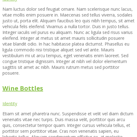
Nam luctus dolor sed feugiat ornare. Nam scelerisque nunc lacus,
vitae mollis enim posuere in. Maecenas sed tellus viverra, sodales
justo ut, porta elit. Aliquam faucibus leo quis nibh tempus, sit amet
vehicula felis eleifend. Vivamus a nulla tortor. Duis in justo tellus.
Integer iaculis vel purus eu aliquam. Nunc ac ligula sed risus varius
eleifend. Integer at metus sit amet mauris sollicitudin posuere
vitae blandit odio. In hac habitasse platea dictumst. Phasellus eu
ligula commodo nisi tristique aliquet sed vel ante. Mauris
vestibulum mi ut arcu tempus, eget venenatis enim laoreet. Sed
congue tristique dignissim. Integer at nibh vel dolor elementum
sagittis sit amet ac nibh. Mauris rutrum metus sed porttitor
posuere.
Wine Bottles
Identity
Etiam sit amet pharetra nunc. Suspendisse et velit vel diam dictum
venenatis vitae nec turpis. Duis massa velit, porttitor quis arcu
quis, consectetur tempor quam. Integer cursus vehicula tellus, et
porttitor sem porttitor vitae. Cras non venenatis sapien, eu
lobortis tellus. Aliquam condimentum efficitur ex, at molestie