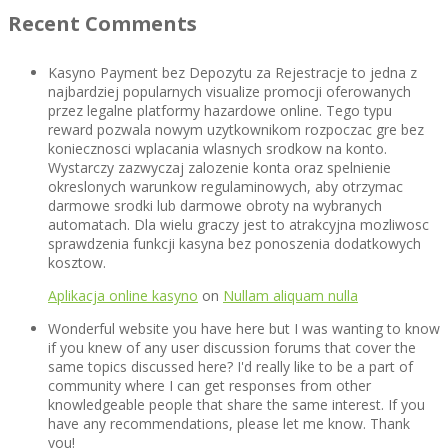
Recent Comments
Kasyno Payment bez Depozytu za Rejestracje to jedna z
najbardziej popularnych visualize promocji oferowanych
przez legalne platformy hazardowe online. Tego typu
reward pozwala nowym uzytkownikom rozpoczac gre bez
koniecznosci wplacania wlasnych srodkow na konto.
Wystarczy zazwyczaj zalozenie konta oraz spelnienie
okreslonych warunkow regulaminowych, aby otrzymac
darmowe srodki lub darmowe obroty na wybranych
automatach. Dla wielu graczy jest to atrakcyjna mozliwosc
sprawdzenia funkcji kasyna bez ponoszenia dodatkowych
kosztow.
Aplikacja online kasyno
on
Nullam aliquam nulla
Wonderful website you have here but I was wanting to know
if you knew of any user discussion forums that cover the
same topics discussed here? I'd really like to be a part of
community where I can get responses from other
knowledgeable people that share the same interest. If you
have any recommendations, please let me know. Thank
you!