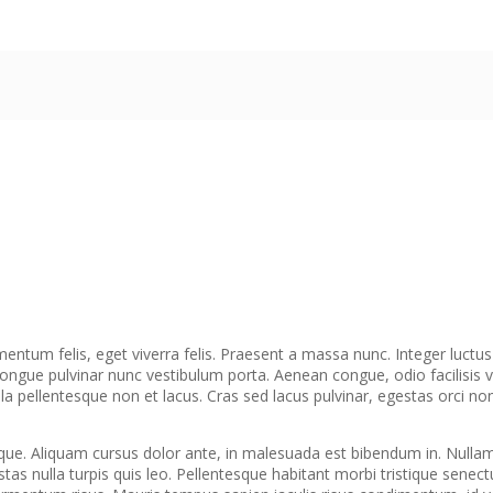
entum felis, eget viverra felis. Praesent a massa nunc. Integer luctus e
gue pulvinar nunc vestibulum porta. Aenean congue, odio facilisis vo
illa pellentesque non et lacus. Cras sed lacus pulvinar, egestas orci non,
que. Aliquam cursus dolor ante, in malesuada est bibendum in. Nullam i
stas nulla turpis quis leo. Pellentesque habitant morbi tristique sene