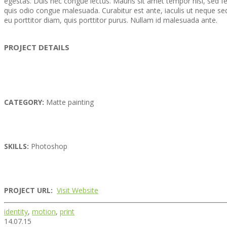
egestas. Duis nec congue lectus. Mauris sit amet tempor nisi, sed f
quis odio congue malesuada. Curabitur est ante, iaculis ut neque se
eu porttitor diam, quis porttitor purus. Nullam id malesuada ante.
PROJECT DETAILS
CATEGORY:
Matte painting
SKILLS:
Photoshop
PROJECT URL:
Visit Website
identity
,
motion
,
print
14.07.15