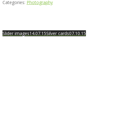
Categories:
Photography
Slider images
14.07.15
Silver cards
07.10.15
Best rated business multipurpose WordPress theme at ThemeFores
Powerful features: Powerfull features, Groovy
Mega Menu
and othe
Blog Categories
Classic blog
Masonry 2 columns
Masonry 3 columns
Masonry 4 columns
Masonry sidebar 2 columns
Masonry sidebar 3 columns
Uncategorized