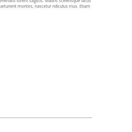
nenatis lorem sagittis. Mauris scelerisque lacus
parturient montes, nascetur ridiculus mus. Etiam