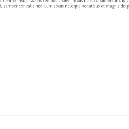
ermentum risus. Mauris tempus sapien iaculis risus condimentum, id ve
d, semper convallis nisi. Cum sociis natoque penatibus et magnis dis 